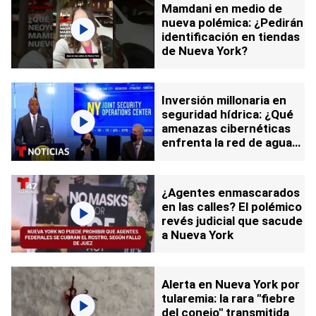
Mamdani en medio de
nueva polémica: ¿Pedirán
identificación en tiendas
de Nueva York?
Inversión millonaria en
seguridad hídrica: ¿Qué
amenazas cibernéticas
enfrenta la red de agua
en Nueva York?
¿Agentes enmascarados
en las calles? El polémico
revés judicial que sacude
a Nueva York
Alerta en Nueva York por
tularemia: la rara "fiebre
del conejo" transmitida