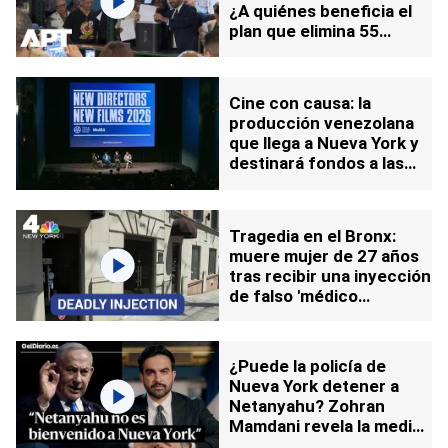
¿A quiénes beneficia el
plan que elimina 55
trámites y multas?
Cine con causa: la
producción venezolana
que llega a Nueva York y
destinará fondos a las
víctimas del sismo
Tragedia en el Bronx:
muere mujer de 27 años
tras recibir una inyección
de falso 'médico
holístico'
¿Puede la policía de
Nueva York detener a
Netanyahu? Zohran
Mamdani revela la medida
que exige a Washington