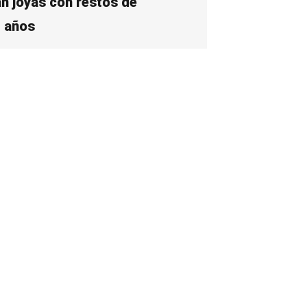
n joyas con restos de
0 años