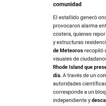
comunidad
El estallido generó o
provocaron alarma entr
costera, quienes repo
y estructuras residenc
de Meteoros
recopiló 
visuales de ciudadano
Rhode Island que prese
día.
A través de un com
autoridades científica
corresponde a un bloq
independiente y
descar