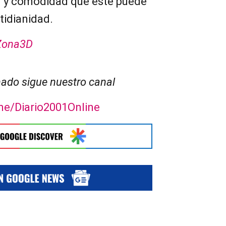
ar y comodidad que este puede
otidianidad.
Zona3D
ado sigue nuestro canal
.me/Diario2001Online