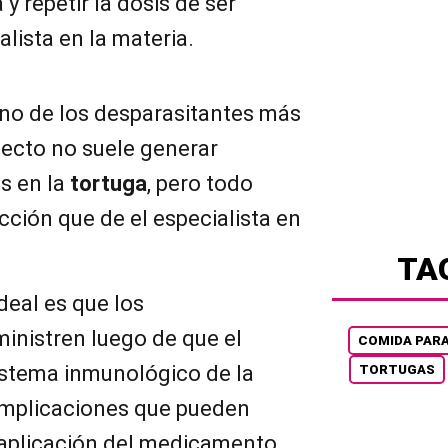
y repetir la dosis de ser
lista en la materia.
 uno de los desparasitantes más
fecto no suele generar
s en la
tortuga
, pero todo
cción que de el especialista en
TA
deal es que los
inistren luego de que el
COMIDA PAR
sistema inmunológico de la
TORTUGAS
complicaciones que pueden
 aplicación del medicamento.