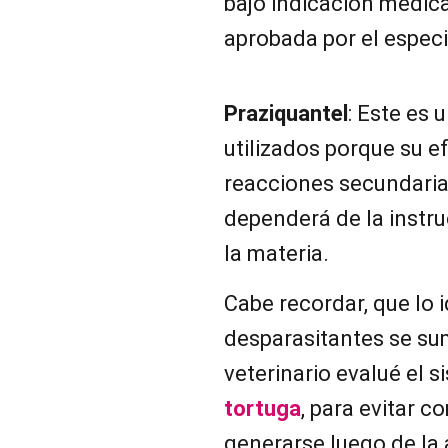
bajo indicación médica 
aprobada por el especia
Praziquantel
: Este es
utilizados porque su e
reacciones secundaria
dependerá de la instru
la materia.
Cabe recordar, que lo i
desparasitantes se sum
veterinario evalué el 
tortuga
, para evitar 
generarse luego de la