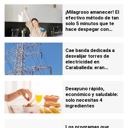
fracasar tu dieta
¡Milagroso amanecer! El
efectivo método de tan
solo 5 minutos que te
hace despegar con
fuerza tu día: lo cumples
rápido y en pocos pasos
Cae banda dedicada a
desvalijar torres de
electricidad en
Caraballeda: eran
contratados por un
herrero de la zona
Desayuno rápido,
económico y saludable:
solo necesitas 4
ingredientes
Los programas que