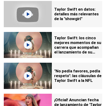
Taylor Swift en datos:
detalles más relevantes
de la "showgirl"
Taylor Swift: los cinco
mejores momentos de su
carrera que acompañan
el lanzamiento de su
álbum 'The Life of a
Showgirl'
"No pedía favores, pedía
respeto": las cláusulas de
Taylor Swift a la NFL
¡Oficial! Anuncian fecha
de lanzamiento de 'Taylor