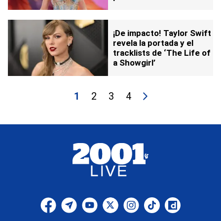
¡De impacto! Taylor Swift
revela la portada y el
tracklists de ‘The Life of
a Showgirl’
1
2
3
4