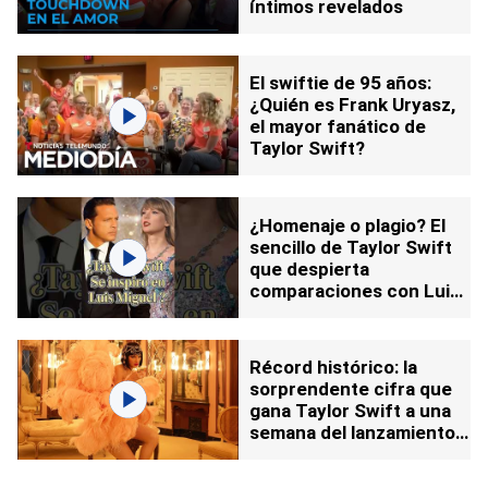
íntimos revelados
El swiftie de 95 años:
¿Quién es Frank Uryasz,
el mayor fanático de
Taylor Swift?
¿Homenaje o plagio? El
sencillo de Taylor Swift
que despierta
comparaciones con Luis
Miguel
Récord histórico: la
sorprendente cifra que
gana Taylor Swift a una
semana del lanzamiento
de su álbum 'The Life of
a Showgirl'