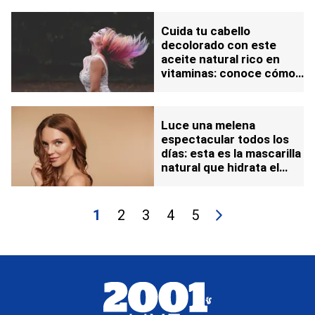
Cuida tu cabello
decolorado con este
aceite natural rico en
vitaminas: conoce cómo
debes aplicarlo para
aprovechar sus
propiedades
Luce una melena
espectacular todos los
días: esta es la mascarilla
natural que hidrata el
cabello a profundidad
1
2
3
4
5