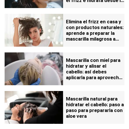
el frizz e hidrata desde la
raíz hasta las puntas: así
debes aplicarlo
Elimina el frizz en casa y
con productos naturales:
aprende a preparar la
mascarilla milagrosa a
base de aceite de coco
Mascarilla con miel para
hidratar y alisar el
cabello: así debes
aplicarla para aprovechar
su efecto
Mascarilla natural para
hidratar el cabello: paso a
paso para prepararla con
aloe vera