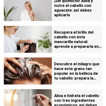
¡Sin químicos! Alisa y
nutre el cabello con
aguacate: así debes
aplicarlo
Recupera el brillo del
cabello con esta
mascarilla natural:
aprende a prepararla en
simples pasos
Descubre el milagro que
hace este grano tan
popular en la belleza de
tu cabello: prepara la
mascarilla y úsala desde
la raíz
Alisa e hidrata el cabello
con tres ingredientes
económicos: así debes