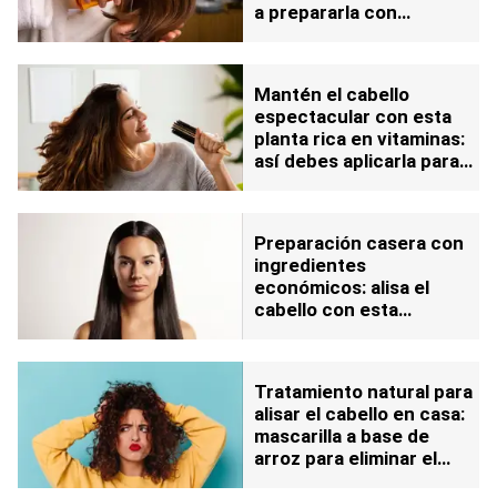
a prepararla con
ingredientes de la
despensa
Mantén el cabello
espectacular con esta
planta rica en vitaminas:
así debes aplicarla para
aprovechar su efecto
Preparación casera con
ingredientes
económicos: alisa el
cabello con esta
mascarilla a base de
aceite de oliva
Tratamiento natural para
alisar el cabello en casa:
mascarilla a base de
arroz para eliminar el
frizz fácil y rápido