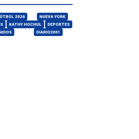
FÚTBOL 2026
NUEVA YORK
IS
KATHY HOCHUL
DEPORTES
NIDOS
DIARIO2001