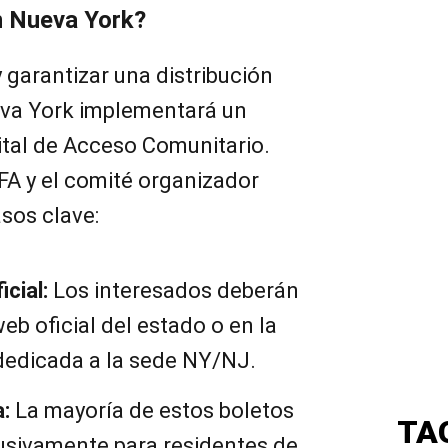
n Nueva York?
y garantizar una distribución
ueva York implementará un
ital de Acceso Comunitario.
FA y el comité organizador
asos clave:
icial:
Los interesados deberán
web oficial del estado o en la
 dedicada a la sede NY/NJ.
a:
La mayoría de estos boletos
TA
usivamente para residentes de